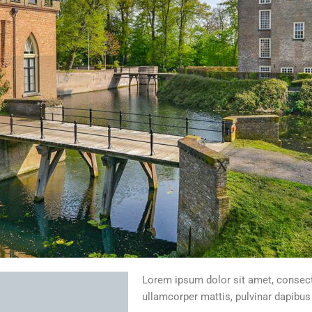
Lorem ipsum dolor sit amet, consectet
ullamcorper mattis, pulvinar dapibus